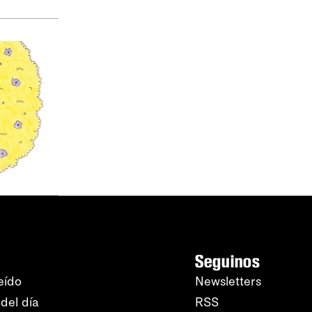
Seguinos
eído
Newsletters
del día
RSS