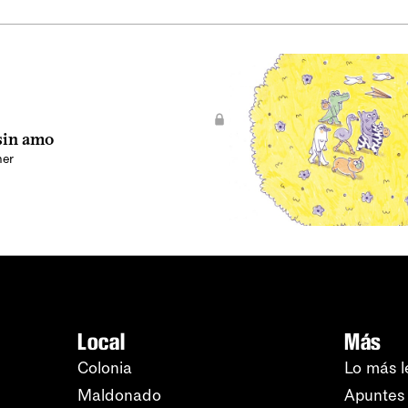
sin amo
ner
Local
Más
Colonia
Lo más l
Maldonado
Apuntes 