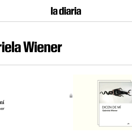
iela Wiener
mí
ner