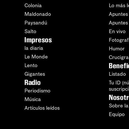
Colonia
Lo más l
Maldonado
Apuntes 
Paysandú
Apuntes
Salto
En vivo
Impresos
Fotograf
la diaria
Humor
Le Monde
Crucigr
Benefi
Lento
Gigantes
Listado
Radio
Tu ID (n
suscripc
Periodismo
Nosot
Música
Sobre la
Artículos leídos
Equipo