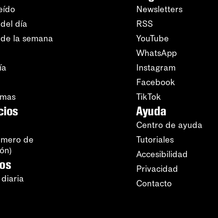
eído
Newsletters
del día
RSS
 de la semana
YouTube
WhatsApp
ía
Instagram
Facebook
amas
TikTok
cios
Ayuda
Centro de ayuda
úmero de
Tutoriales
ión)
Accesibilidad
ros
Privacidad
 diaria
Contacto