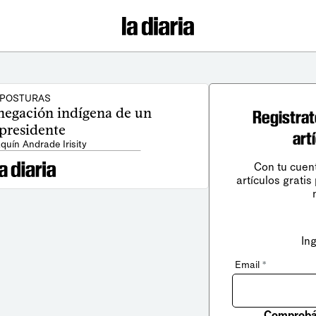
POSTURAS
 negación indígena de un
Registrat
presidente
art
quín Andrade Irisity
Con tu cuen
artículos gratis
In
Email
*
Comprobá 