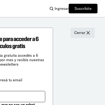
Ingresar
Suscribite
Cerrar
e para acceder a 6
ículos gratis
ta gratuita accedés a 6
 por mes y recibís nuestras
newsletters
gresá tu email
que no sos un robot