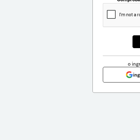
o ing
in