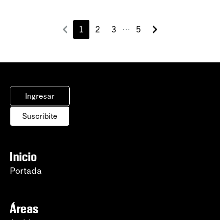
1
2
3
5
⋯
Ingresar
Suscribite
Inicio
Portada
Áreas