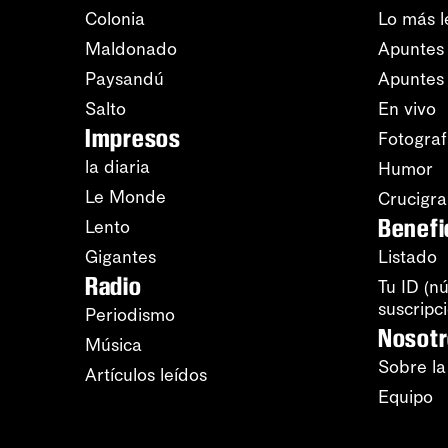
Colonia
Lo más l
Maldonado
Apuntes 
Paysandú
Apuntes
Salto
En vivo
Impresos
Fotograf
la diaria
Humor
Le Monde
Crucigr
Benefi
Lento
Gigantes
Listado
Radio
Tu ID (n
suscripc
Periodismo
Nosot
Música
Sobre la
Artículos leídos
Equipo