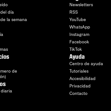
eído
Newsletters
del día
RSS
 de la semana
YouTube
WhatsApp
ía
Instagram
Facebook
amas
TikTok
cios
Ayuda
Centro de ayuda
úmero de
Tutoriales
ión)
Accesibilidad
ros
Privacidad
 diaria
Contacto