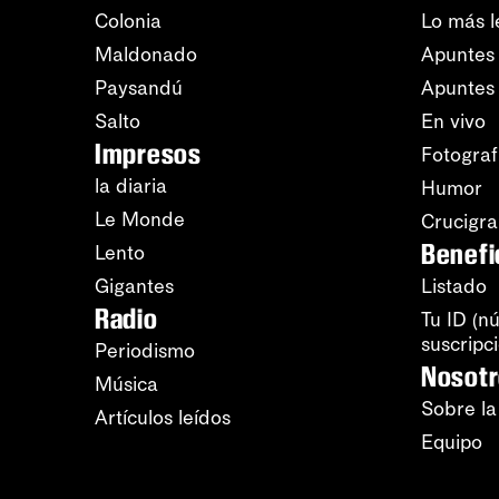
Colonia
Lo más l
Maldonado
Apuntes 
Paysandú
Apuntes
Salto
En vivo
Impresos
Fotograf
la diaria
Humor
Le Monde
Crucigr
Benefi
Lento
Gigantes
Listado
Radio
Tu ID (n
suscripc
Periodismo
Nosot
Música
Sobre la
Artículos leídos
Equipo