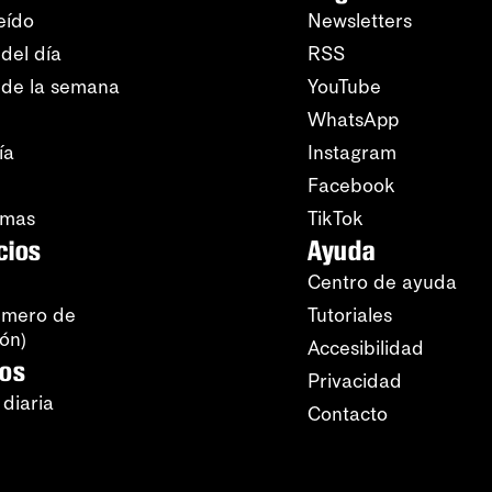
eído
Newsletters
del día
RSS
 de la semana
YouTube
WhatsApp
ía
Instagram
Facebook
amas
TikTok
cios
Ayuda
Centro de ayuda
úmero de
Tutoriales
ión)
Accesibilidad
ros
Privacidad
 diaria
Contacto