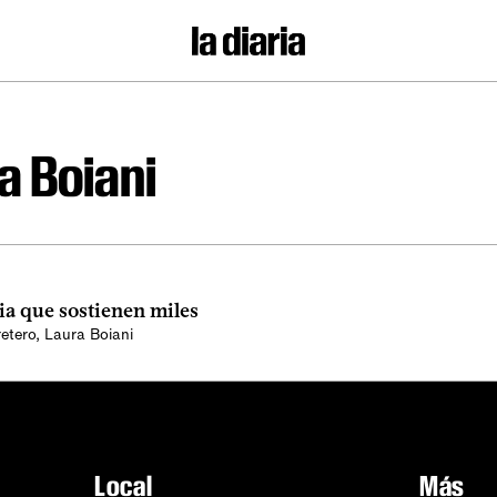
a Boiani
a que sostienen miles
etero
,
Laura Boiani
Local
Más