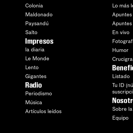
Colonia
Lo más l
Maldonado
Apuntes 
Paysandú
Apuntes
Salto
En vivo
Impresos
Fotograf
la diaria
Humor
Le Monde
Crucigr
Benefi
Lento
Gigantes
Listado
Radio
Tu ID (n
suscripc
Periodismo
Nosot
Música
Sobre la
Artículos leídos
Equipo