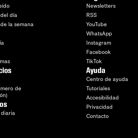
eído
Newsletters
del día
RSS
 de la semana
YouTube
WhatsApp
ía
Instagram
Facebook
amas
TikTok
cios
Ayuda
Centro de ayuda
úmero de
Tutoriales
ión)
Accesibilidad
ros
Privacidad
 diaria
Contacto