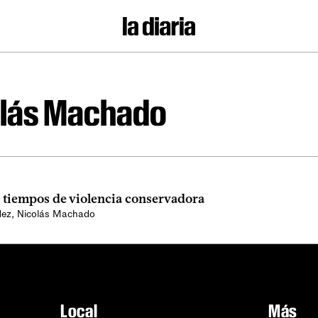
olás Machado
 tiempos de violencia conservadora
dez
,
Nicolás Machado
Local
Más