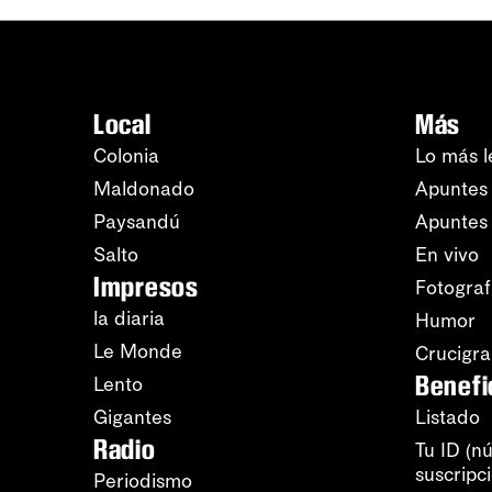
Local
Más
Colonia
Lo más l
Maldonado
Apuntes 
Paysandú
Apuntes
Salto
En vivo
Impresos
Fotograf
la diaria
Humor
Le Monde
Crucigr
Benefi
Lento
Gigantes
Listado
Radio
Tu ID (n
suscripc
Periodismo