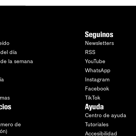
Seguinos
eído
Newsletters
del día
RSS
 de la semana
YouTube
WhatsApp
ía
Instagram
Facebook
amas
TikTok
cios
Ayuda
Centro de ayuda
úmero de
Tutoriales
ión)
Accesibilidad