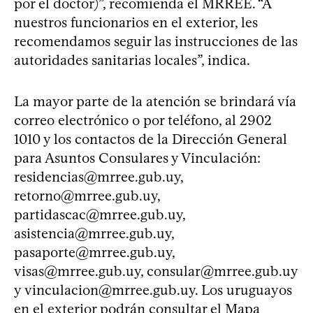
por el doctor)”, recomienda el MRREE. “A
nuestros funcionarios en el exterior, les
recomendamos seguir las instrucciones de las
autoridades sanitarias locales”, indica.
La mayor parte de la atención se brindará vía
correo electrónico o por teléfono, al 2902
1010 y los contactos de la Dirección General
para Asuntos Consulares y Vinculación:
residencias@mrree.gub.uy
,
retorno@mrree.gub.uy
,
partidascac@mrree.gub.uy
,
asistencia@mrree.gub.uy
,
pasaporte@mrree.gub.uy
,
visas@mrree.gub.uy
,
consular@mrree.gub.uy
y
vinculacion@mrree.gub.uy
. Los uruguayos
en el exterior podrán consultar el
Mapa