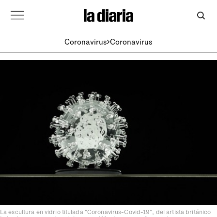
Coronavirus
Coronavirus
La escultura en vidrio titulada "Coronavirus-Covid-19", del artista británico