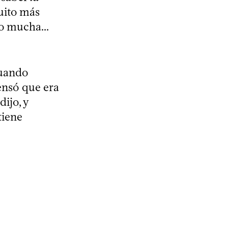
uito más
o mucha...
cuando
ensó que era
ijo, y
tiene