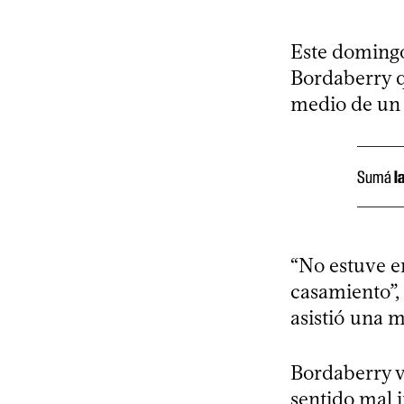
Este domingo
Bordaberry q
medio de un 
Sumá
l
“No estuve e
casamiento”, 
asistió una m
Bordaberry v
sentido mal 