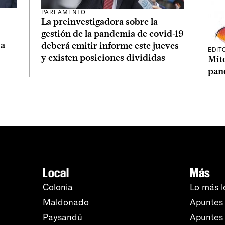
PARLAMENTO
La preinvestigadora sobre la
gestión de la pandemia de covid-19
la
deberá emitir informe este jueves
EDIT
y existen posiciones divididas
Mito
pan
Local
Más
Colonia
Lo más l
Maldonado
Apuntes 
Paysandú
Apuntes