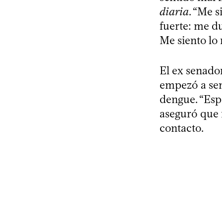
diaria
. “Me 
fuerte: me du
Me siento lo
El ex senado
empezó a sen
dengue. “Espe
aseguró que r
contacto.