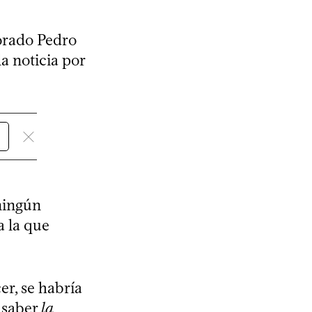
orado Pedro
a noticia por
ningún
a la que
er, se habría
 saber
la