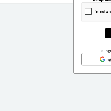
o ing
in