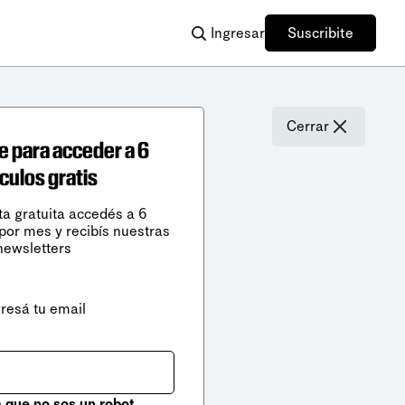
Ingresar
Suscribite
Cerrar
e para acceder a 6
ículos gratis
ta gratuita accedés a 6
 por mes y recibís nuestras
newsletters
gresá tu email
que no sos un robot