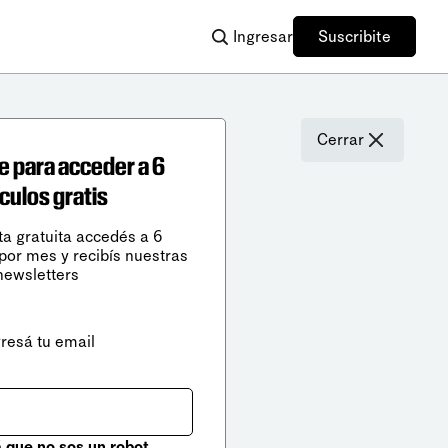
Ingresar
Suscribite
Cerrar
e para acceder a 6
ículos gratis
ta gratuita accedés a 6
 por mes y recibís nuestras
newsletters
gresá tu email
que no sos un robot