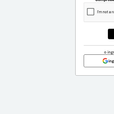
o ing
in