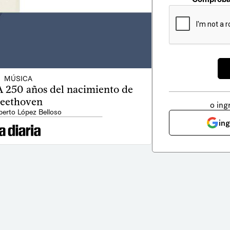
MÚSICA
 A 250 años del nacimiento de
eethoven
o ing
berto López Belloso
in