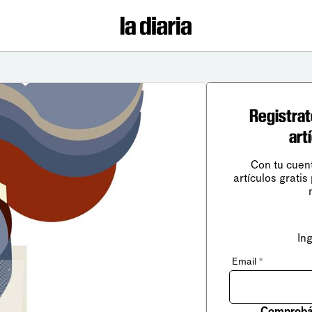
Registrat
art
Con tu cuen
artículos gratis
In
Email
*
Comprobá 