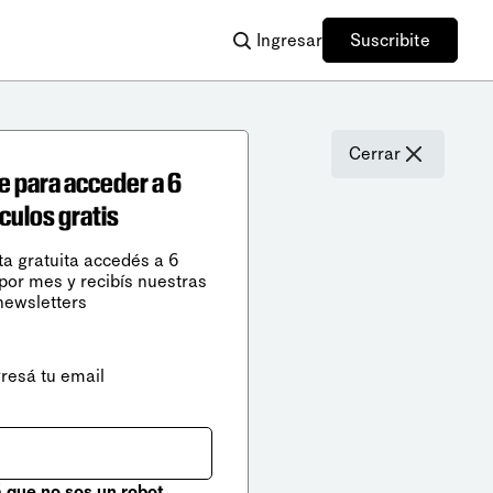
Ingresar
Suscribite
Cerrar
e para acceder a 6
ículos gratis
ta gratuita accedés a 6
 por mes y recibís nuestras
newsletters
gresá tu email
que no sos un robot