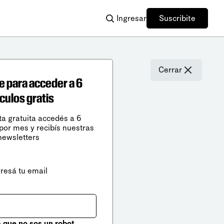
Ingresar
Suscribite
Cerrar
e para acceder a 6
ículos gratis
ta gratuita accedés a 6
 por mes y recibís nuestras
newsletters
gresá tu email
que no sos un robot