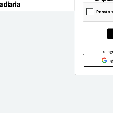
o ing
in