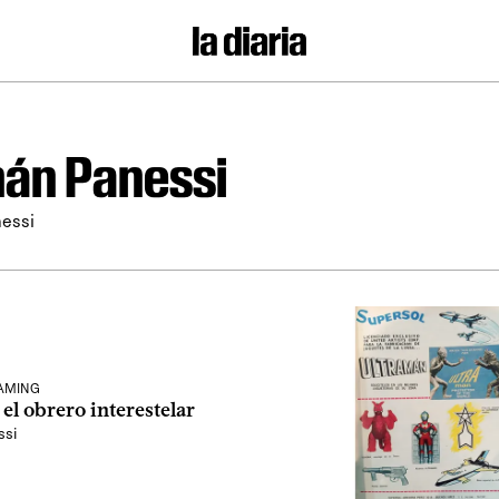
án Panessi
essi
EAMING
el obrero interestelar
ssi