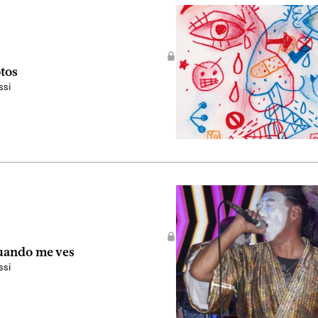
tos
ssi
uando me ves
ssi