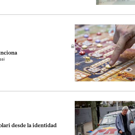
unciona
ssi
olari desde la identidad