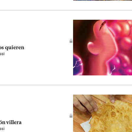
os quieren
ssi
n villera
ssi