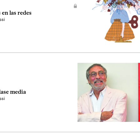
 en las redes
ssi
clase media
ssi