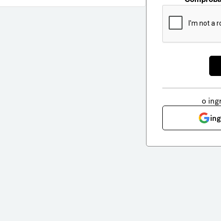
o ing
in