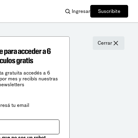
Ingresar
Suscribite
Cerrar
e para acceder a 6
ículos gratis
ta gratuita accedés a 6
 por mes y recibís nuestras
newsletters
gresá tu email
que no sos un robot