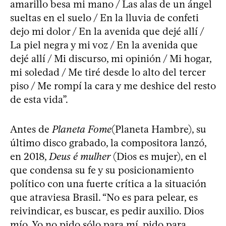
amarillo besa mi mano / Las alas de un ángel
sueltas en el suelo / En la lluvia de confeti
dejo mi dolor / En la avenida que dejé allí /
La piel negra y mi voz / En la avenida que
dejé allí / Mi discurso, mi opinión / Mi hogar,
mi soledad / Me tiré desde lo alto del tercer
piso / Me rompí la cara y me deshice del resto
de esta vida”.
Antes de
Planeta Fome
(Planeta Hambre), su
último disco grabado, la compositora lanzó,
en 2018,
Deus é mulher
(Dios es mujer), en el
que condensa su fe y su posicionamiento
político con una fuerte crítica a la situación
que atraviesa Brasil. “No es para pelear, es
reivindicar, es buscar, es pedir auxilio. Dios
mío. Yo no pido sólo para mí, pido para