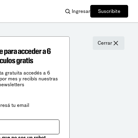
Ingresar
Suscribite
Cerrar
e para acceder a 6
ículos gratis
ta gratuita accedés a 6
 por mes y recibís nuestras
newsletters
gresá tu email
que no sos un robot