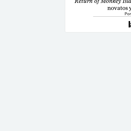
Return of Monkey Isl
novatos y
Por