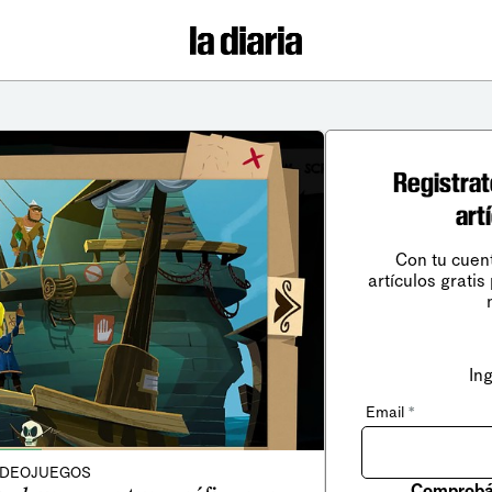
Registrat
art
Con tu cuen
artículos gratis
In
Email
*
IDEOJUEGOS
Comprobá 