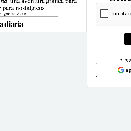
and
, una aventura gráfica para
 para nostálgicos
: Ignacio Alcuri
o ing
in