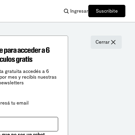
Ingresar
Suscribite
Cerrar
e para acceder a 6
ículos gratis
ta gratuita accedés a 6
 por mes y recibís nuestras
newsletters
gresá tu email
que no sos un robot