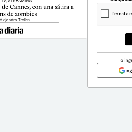
, TV, STREAMING
 de Cannes, con una sátira a
lms de zombies
Alejandra Trelles
o ing
in