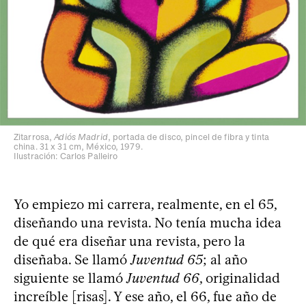
Zitarrosa,
Adiós Madrid
, portada de disco, pincel de fibra y tinta
china. 31 x 31 cm, México, 1979.
Ilustración: Carlos Palleiro
Yo empiezo mi carrera, realmente, en el 65,
diseñando una revista. No tenía mucha idea
de qué era diseñar una revista, pero la
diseñaba. Se llamó
Juventud 65
; al año
siguiente se llamó
Juventud 66
, originalidad
increíble [risas]. Y ese año, el 66, fue año de