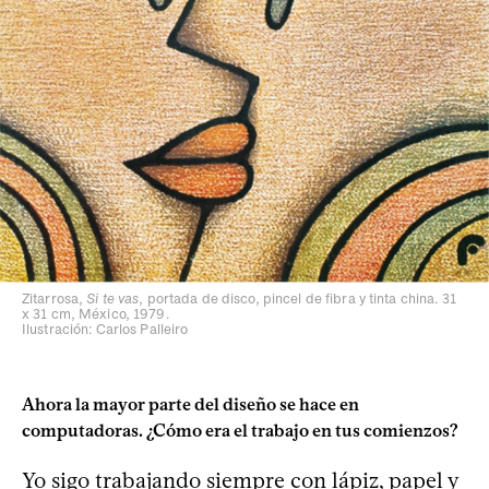
Zitarrosa,
Si te vas
, portada de disco, pincel de fibra y tinta china. 31
x 31 cm, México, 1979.
Ilustración: Carlos Palleiro
Ahora la mayor parte del diseño se hace en
computadoras. ¿Cómo era el trabajo en tus comienzos?
Yo sigo trabajando siempre con lápiz, papel y