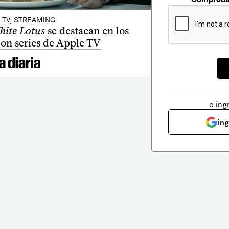
, TV, STREAMING
ite Lotus
se destacan en los
on series de Apple TV
o ing
in