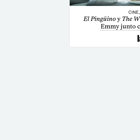
CINE
El Pingüino
y
The Wh
Emmy junto c