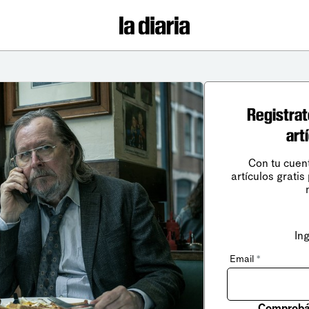
Registrat
art
Con tu cuen
artículos gratis
In
Email
*
Comprobá 