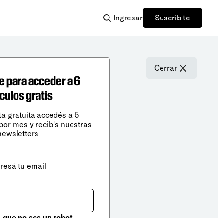
Ingresar
Suscribite
Cerrar
e para acceder a 6
ículos gratis
ta gratuita accedés a 6
 por mes y recibís nuestras
newsletters
gresá tu email
que no sos un robot