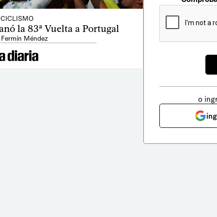
CICLISMO
nó la 83ª Vuelta a Portugal
 Fermín Méndez
o ing
in