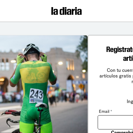
Registrat
art
Con tu cuen
artículos gratis
In
Email
*
Comprobá 