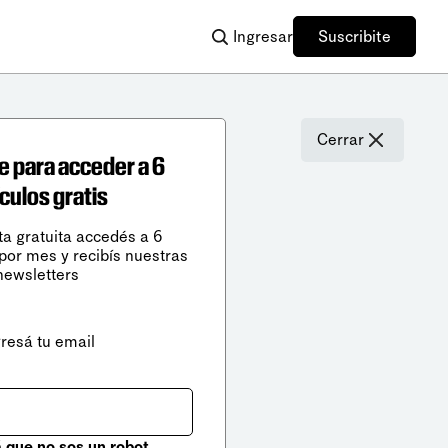
Ingresar
Suscribite
Cerrar
e para acceder a 6
ículos gratis
ta gratuita accedés a 6
 por mes y recibís nuestras
newsletters
gresá tu email
que no sos un robot