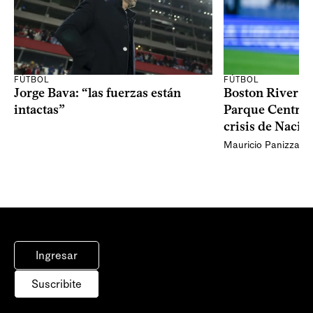
FÚTBOL
FÚTBOL
Jorge Bava: “las fuerzas están
Boston River ga
intactas”
Parque Central 
crisis de Nacio
Mauricio Panizza
Ingresar
Suscribite