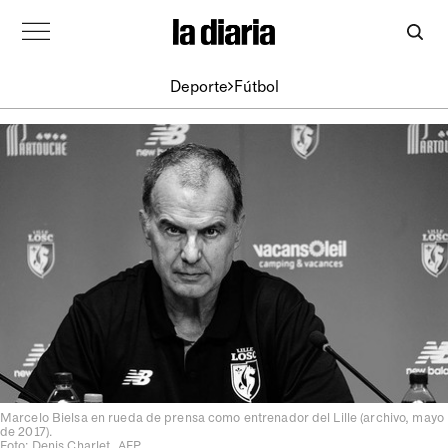
Deporte
Fútbol
Marcelo Bielsa en rueda de prensa como entrenador del Lille (archivo, mayo
de 2017).
Foto: Denis Charlet, AFP