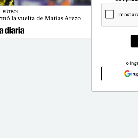
FÚTBOL
rmó la vuelta de Matías Arezo
o ing
in