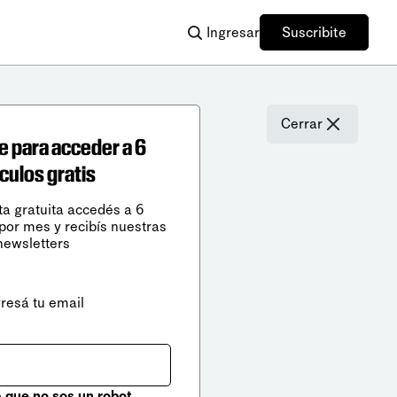
Ingresar
Suscribite
Cerrar
e para acceder a 6
ículos gratis
ta gratuita accedés a 6
 por mes y recibís nuestras
newsletters
gresá tu email
que no sos un robot