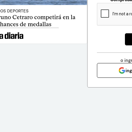
OS DEPORTES
runo Cetraro competirá en la
 chances de medallas
o ing
in