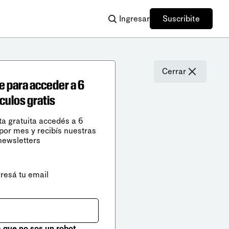
Ingresar
Suscribite
Cerrar
e para acceder a 6
ículos gratis
ta gratuita accedés a 6
 por mes y recibís nuestras
newsletters
gresá tu email
que no sos un robot