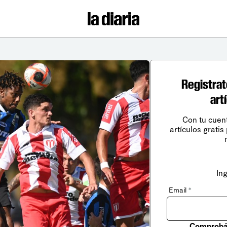
Registrat
art
Con tu cuen
artículos gratis
In
Email
*
Comprobá 