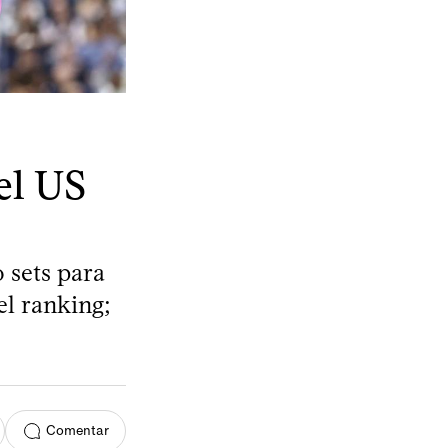
el US
o sets para
el ranking;
Comentar