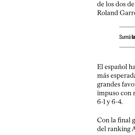
de los dos d
Roland Garro
Sumá
l
El español h
más esperada
grandes favor
impuso con m
6-1 y 6-4.
Con la final 
del ranking A