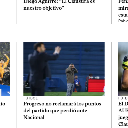
Diego Aguirre: “El Clausura es
Peña
nuestro objetivo”
mir
esta
Pabl
FÚTBOL
FÚTB
dio
Progreso no reclamará los puntos
El D
del partido que perdió ante
AUF 
Nacional
jueg
Cla