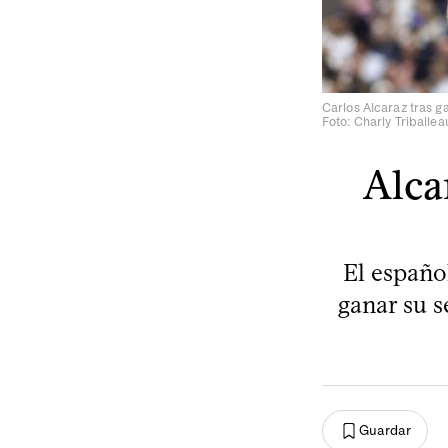
Carlos Alcaraz tras g
Foto: Charly Triballe
Alca
El español
ganar su s
Guardar