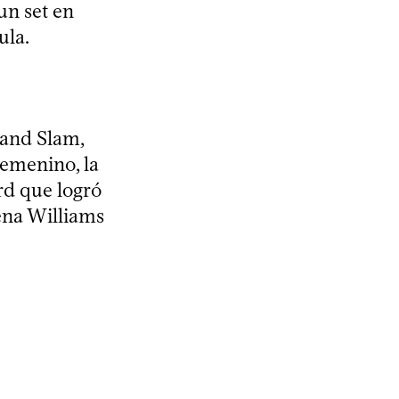
un set en
ula.
rand Slam,
femenino, la
rd que logró
rena Williams