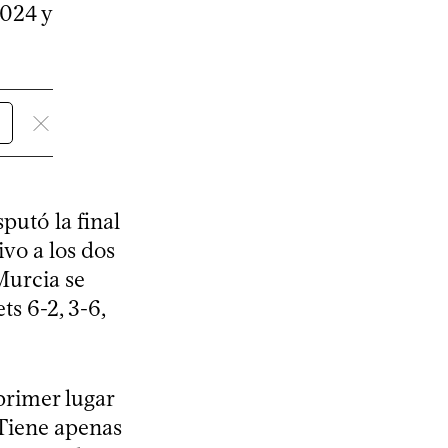
2024 y
putó la final
vo a los dos
Murcia se
s 6-2, 3-6,
 primer lugar
 Tiene apenas