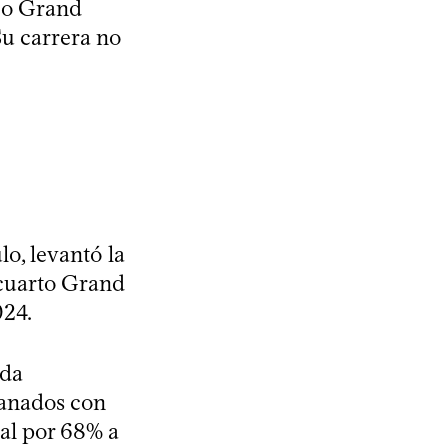
nco Grand
Su carrera no
lo, levantó la
 cuarto Grand
024.
nda
ganados con
val por 68% a