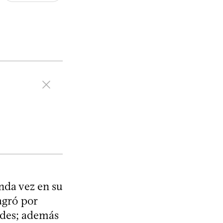
nda vez en su
agró por
ndes; además