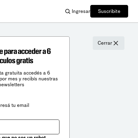
Ingresar
Suscribite
Cerrar
e para acceder a 6
ículos gratis
ta gratuita accedés a 6
 por mes y recibís nuestras
newsletters
gresá tu email
que no sos un robot