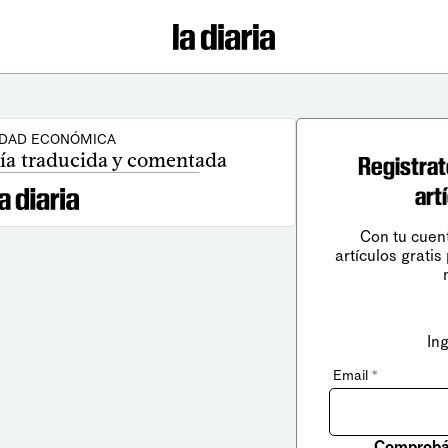
IDAD ECONÓMICA
ía traducida y comentada
Registrat
art
Con tu cuen
artículos gratis
In
Email
*
Comprobá 