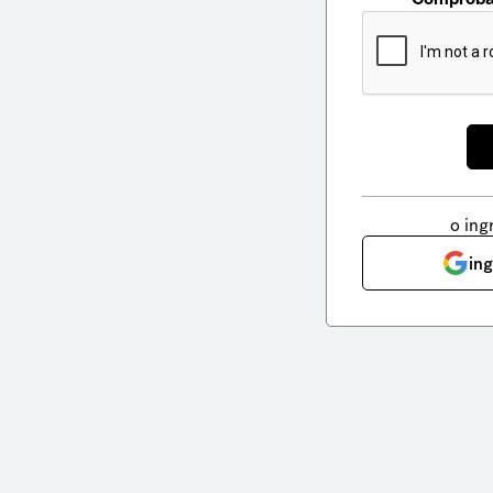
o ing
in