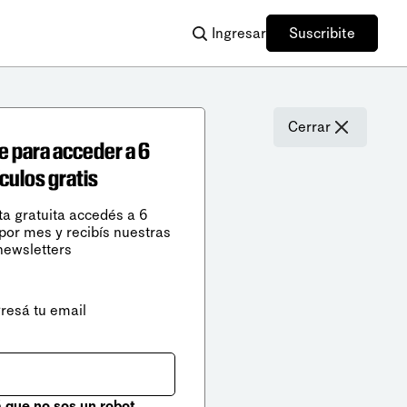
Ingresar
Suscribite
Cerrar
e para acceder a 6
ículos gratis
ta gratuita accedés a 6
 por mes y recibís nuestras
newsletters
gresá tu email
que no sos un robot