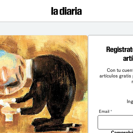
Registrat
art
Con tu cuen
artículos gratis
In
Email
*
Comprobá 