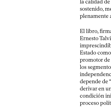
la calidad d
sostenido, m
plenamente a
El libro, fi
Ernesto Talv
imprescindibl
Estado como 
promotor de 
los segmento
independenci
depende de “
derivar en u
condición ini
proceso polít