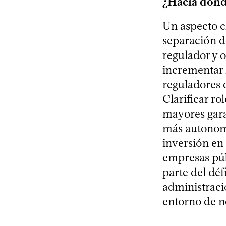
¿Hacia dónd
Un aspecto cl
separación de
regulador y 
incrementar l
reguladores d
Clarificar ro
mayores garan
más autonomí
inversión en 
empresas púb
parte del déf
administració
entorno de n