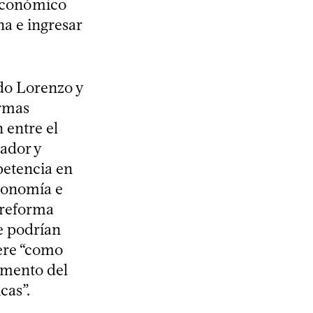
 económico
na e ingresar
do Lorenzo y
ormas
 entre el
ador y
petencia en
utonomía e
 reforma
e podrían
iere “como
rumento del
cas”.