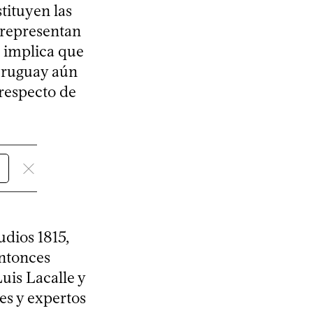
tituyen las
 representan
e implica que
 Uruguay aún
respecto de
udios 1815,
entonces
Luis Lacalle y
es y expertos