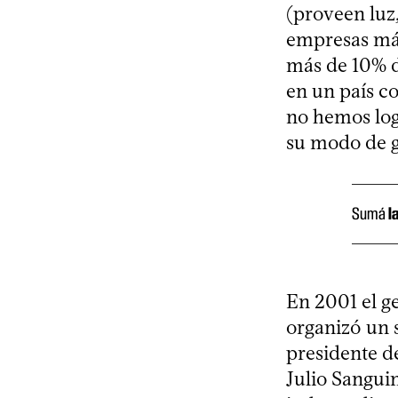
(proveen luz,
empresas más
más de 10% de
en un país c
no hemos log
su modo de g
Sumá
l
En 2001 el ge
organizó un 
presidente de
Julio Sanguin