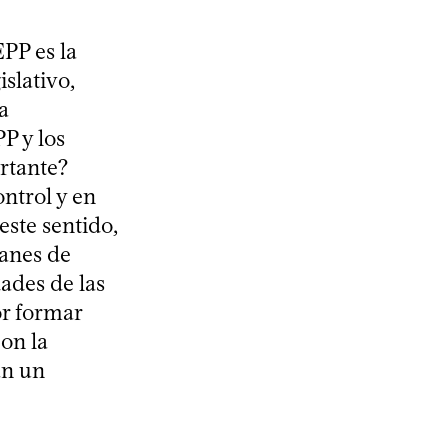
EPP es la
slativo,
a
P y los
ortante?
ontrol y en
este sentido,
lanes de
dades de las
or formar
con la
an un