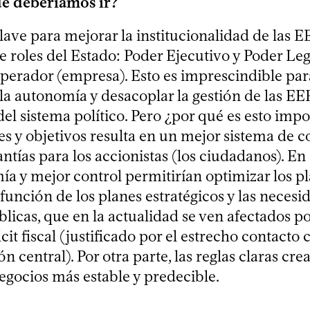
e deberíamos ir?
ave para mejorar la institucionalidad de las E
 roles del Estado: Poder Ejecutivo y Poder Legi
operador (empresa). Esto es imprescindible par
a autonomía y desacoplar la gestión de las EEP
el sistema político. Pero ¿por qué es esto imp
les y objetivos resulta en un mejor sistema de c
tías para los accionistas (los ciudadanos). En 
a y mejor control permitirían optimizar los p
función de los planes estratégicos y las necesi
licas, que en la actualidad se ven afectados p
icit fiscal (justificado por el estrecho contacto 
n central). Por otra parte, las reglas claras cre
egocios más estable y predecible.