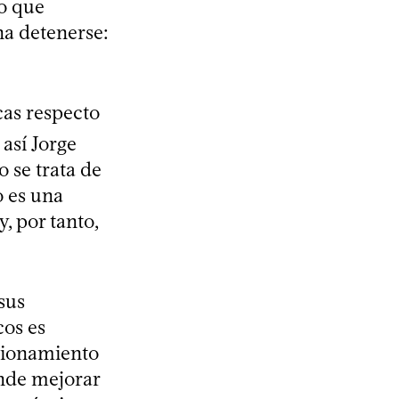
o que
na detenerse:
cas respecto
 así Jorge
o se trata de
o es una
, por tanto,
sus
cos es
ncionamiento
ende mejorar