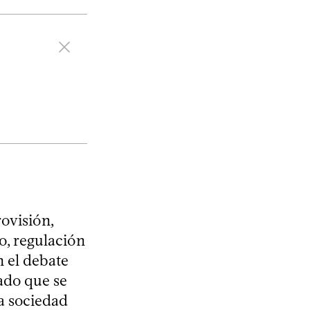
rovisión,
do, regulación
n el debate
dado que se
la sociedad