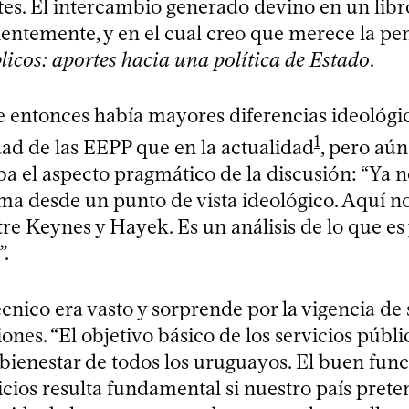
es. El intercambio generado devino en un libr
ientemente, y en el cual creo que merece la pe
licos: aportes hacia una política de Estado
.
e entonces había mayores diferencias ideológi
1
dad de las EEPP que en la actualidad
, pero aún
ba el aspecto pragmático de la discusión: “Ya n
ema desde un punto de vista ideológico. Aquí n
re Keynes y Hayek. Es un análisis de lo que es y
”.
cnico era vasto y sorprende por la vigencia de 
es. “El objetivo básico de los servicios públi
l bienestar de todos los uruguayos. El buen fu
icios resulta fundamental si nuestro país pret