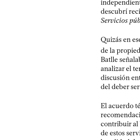
independient
descubrí rec
Servicios púb
Quizás en es
de la propie
Batlle señala
analizar el t
discusión ent
del deber ser
El acuerdo té
recomendacion
contribuir a
de estos serv