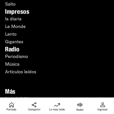
Salto
Impresos
la diaria
Le Monde
Lento
Gigantes
Radio
Periodismo
Música
Artículos leídos
Más
Lo más leído
Apuntes del día
Portada
Compartir
Lo más leído
Ingresar
Radio
Apuntes de la semana