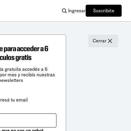
Ingresar
Suscribite
Cerrar
e para acceder a 6
ículos gratis
ta gratuita accedés a 6
 por mes y recibís nuestras
newsletters
gresá tu email
que no sos un robot