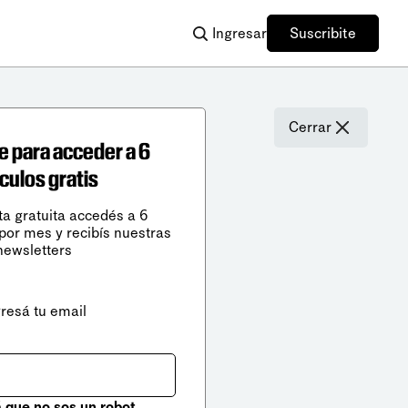
Ingresar
Suscribite
Cerrar
e para acceder a 6
ículos gratis
ta gratuita accedés a 6
 por mes y recibís nuestras
newsletters
gresá tu email
que no sos un robot