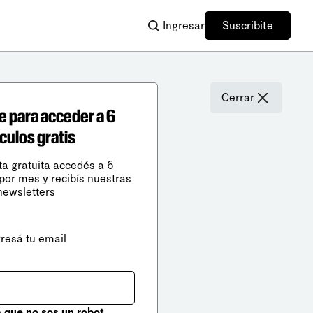
Ingresar
Suscribite
Cerrar
e para acceder a 6
ículos gratis
ta gratuita accedés a 6
 por mes y recibís nuestras
newsletters
gresá tu email
que no sos un robot