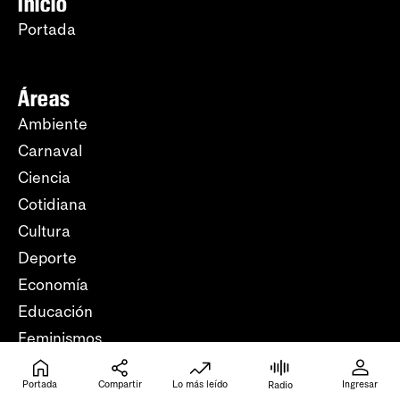
Inicio
Portada
Áreas
Ambiente
Carnaval
Ciencia
Cotidiana
Cultura
Deporte
Economía
Educación
Feminismos
Futuro
Portada
Compartir
Lo más leído
Ingresar
Radio
Justicia