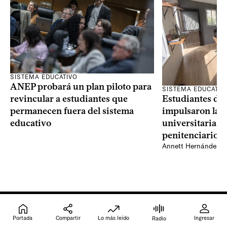
SISTEMA EDUCATIVO
ANEP probará un plan piloto para
SISTEMA EDUCATIV
Estudiantes del
revincular a estudiantes que
impulsaron la p
permanecen fuera del sistema
universitaria d
educativo
penitenciario 
Annett Hernández
Portada
Compartir
Lo más leído
Ingresar
Radio
Ingresar