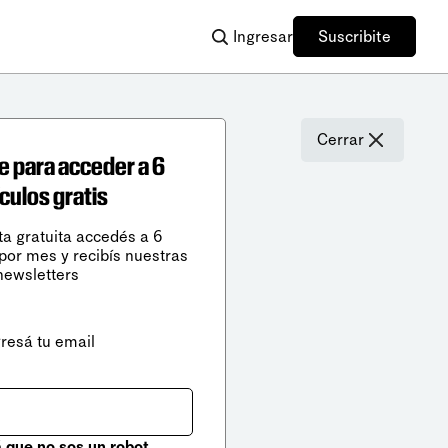
Ingresar
Suscribite
Cerrar
e para acceder a 6
ículos gratis
ta gratuita accedés a 6
 por mes y recibís nuestras
newsletters
gresá tu email
que no sos un robot