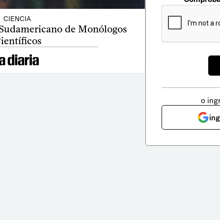
CIENCIA
al Sudamericano de Monólogos
ientíficos
o ing
in