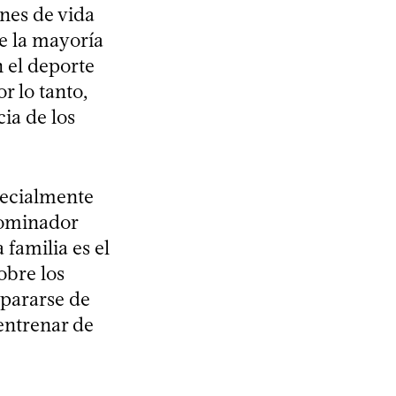
nes de vida
ue la mayoría
 el deporte
r lo tanto,
ia de los
pecialmente
enominador
 familia es el
obre los
epararse de
entrenar de