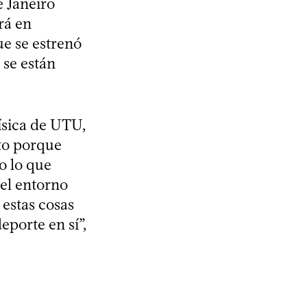
e Janeiro
rá en
ue se estrenó
 se están
ísica de UTU,
ito porque
do lo que
 el entorno
 estas cosas
eporte en sí”,