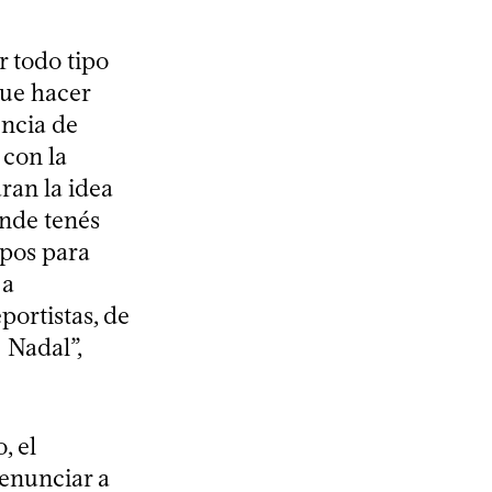
 todo tipo
que hacer
encia de
 con la
aran la idea
onde tenés
ipos para
 a
portistas, de
 Nadal”,
, el
renunciar a