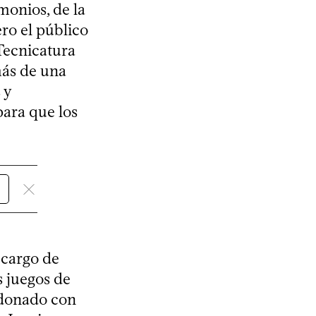
monios, de la
ero el público
 Tecnicatura
más de una
 y
para que los
 cargo de
s juegos de
ldonado con