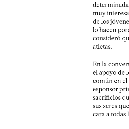
determinadas
muy interesan
de los jóven
lo hacen porq
consideró qu
atletas.
En la conver
el apoyo de 
común en el d
esponsor prin
sacrificios q
sus seres qu
cara a todas 