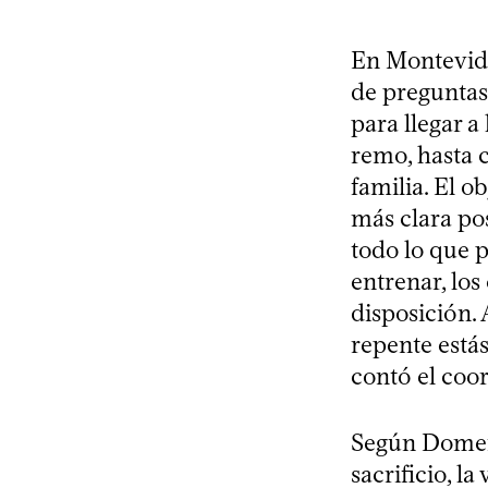
En Montevide
de preguntas
para llegar a
remo, hasta 
familia. El o
más clara pos
todo lo que p
entrenar, lo
disposición. 
repente estás
contó el coo
Según Domene
sacrificio, l