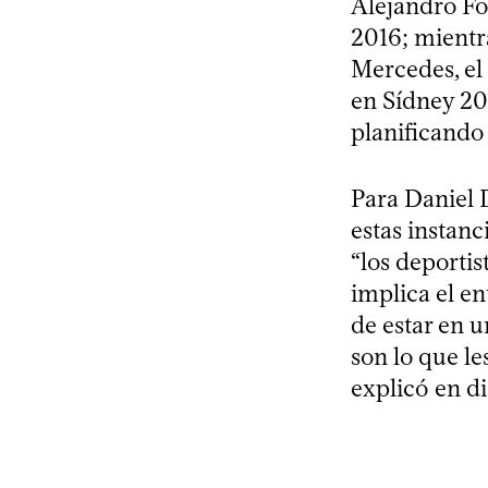
Alejandro Fog
2016; mientr
Mercedes, el 
en Sídney 20
planificando
Para Daniel 
estas instan
“los deportis
implica el en
de estar en u
son lo que le
explicó en d