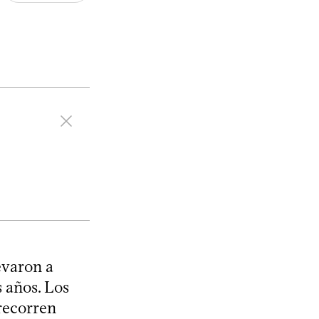
evaron a
 años. Los
recorren