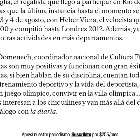
lia, el regatista que llegó a participar en Río d
as que la última instancia hasta el momento se
3 y 4 de agosto, con Heber Viera, el velocista q
00 y compitió hasta Londres 2012. Además, ya
 otras actividades en más departamentos.
Domenech, coordinador nacional de Cultura F
cias son muy positivas y funcionan con gran éx
tas, si bien hablan de su disciplina, cuentan to
trenamiento deportivo y la vida del deportista,
n juego olímpico, convivir en la villa olímpica...
s interesan a los chiquilines y van más allá del d
iálogo con
la diaria
.
Apoyá nuestro periodismo.
Suscribite
por $255/mes