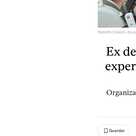
Rodolfo Collazo, da u
Ex de
exper
Organizar
Guardar