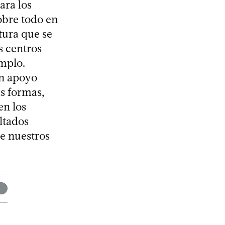
ara los
sobre todo en
tura que se
s centros
emplo.
un apoyo
as formas,
en los
ltados
e nuestros