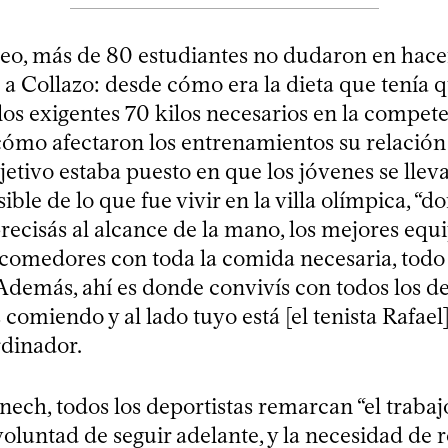
o, más de 80 estudiantes no dudaron en hacer
 a Collazo: desde cómo era la dieta que tenía 
 los exigentes 70 kilos necesarios en la compet
cómo afectaron los entrenamientos su relación
bjetivo estaba puesto en que los jóvenes se llev
ible de lo que fue vivir en la villa olímpica, “d
recisás al alcance de la mano, los mejores equ
s comedores con toda la comida necesaria, todo
Además, ahí es donde convivís con todos los de
 comiendo y al lado tuyo está [el tenista Rafael]
rdinador.
ch, todos los deportistas remarcan “el trabajo
a voluntad de seguir adelante, y la necesidad de 