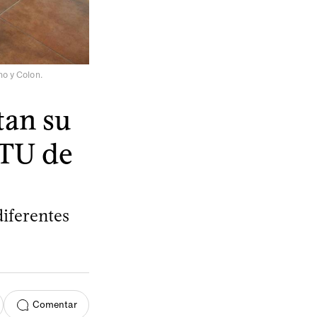
no y Colon.
tan su
UTU de
diferentes
Comentar