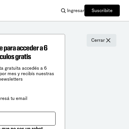
Ingresar
Suscribite
Cerrar
e para acceder a 6
ículos gratis
ta gratuita accedés a 6
 por mes y recibís nuestras
newsletters
gresá tu email
que no sos un robot