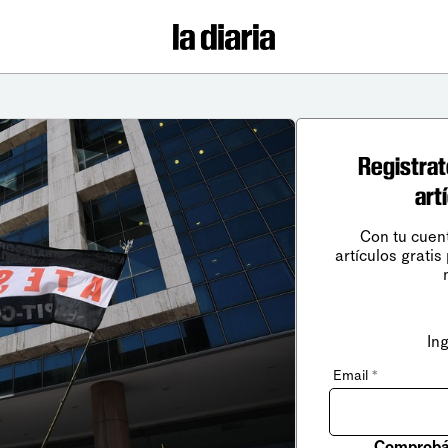
Registrat
art
Con tu cuen
artículos gratis
In
Email
*
Comprobá 