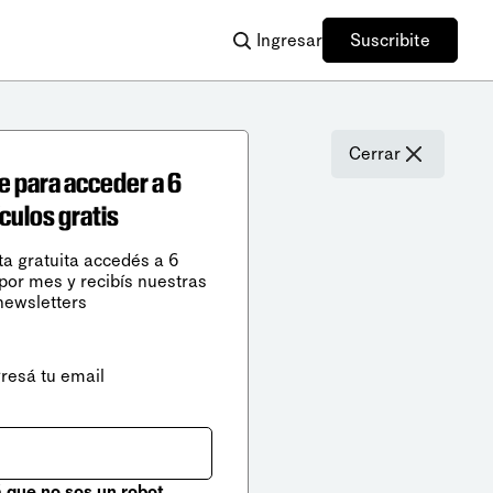
Ingresar
Suscribite
Cerrar
e para acceder a 6
ículos gratis
ta gratuita accedés a 6
 por mes y recibís nuestras
newsletters
gresá tu email
que no sos un robot