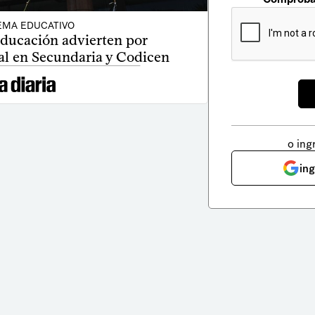
EMA EDUCATIVO
educación advierten por
al en Secundaria y Codicen
o ing
in