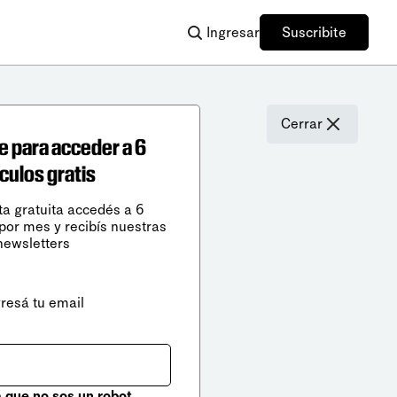
Ingresar
Suscribite
Cerrar
e para acceder a 6
ículos gratis
ta gratuita accedés a 6
 por mes y recibís nuestras
newsletters
gresá tu email
que no sos un robot