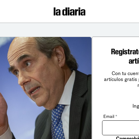
Registrat
art
Con tu cuen
artículos gratis
In
Email
*
Comprobá 