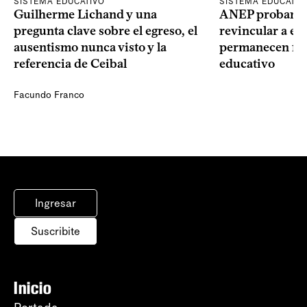
SISTEMA EDUCATIVO
SISTEMA EDUCATIV
Guilherme Lichand y una
ANEP probará u
pregunta clave sobre el egreso, el
revincular a es
ausentismo nunca visto y la
permanecen fue
referencia de Ceibal
educativo
Facundo Franco
Ingresar
Suscribite
Inicio