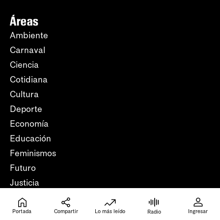
Áreas
Ambiente
Carnaval
Ciencia
Cotidiana
Cultura
Deporte
Economía
Educación
Feminismos
Futuro
Justicia
Libros
Mundo
Portada
Compartir
Lo más leído
Ingresar
Radio