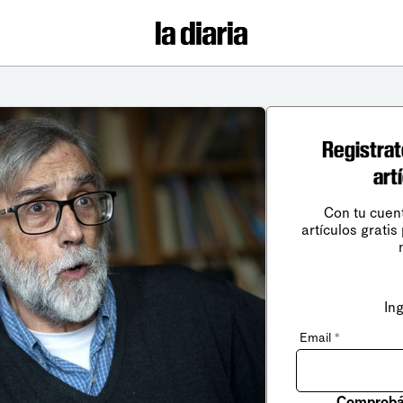
Registrat
art
Con tu cuen
artículos gratis
In
Email
*
Comprobá 