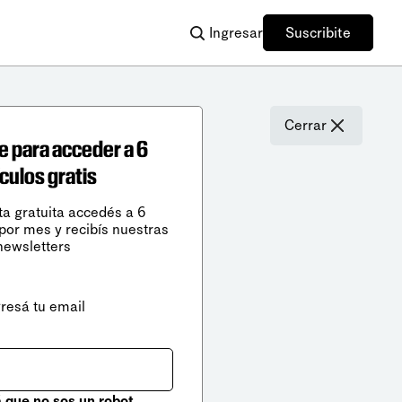
Ingresar
Suscribite
Cerrar
e para acceder a 6
ículos gratis
ta gratuita accedés a 6
 por mes y recibís nuestras
newsletters
gresá tu email
que no sos un robot