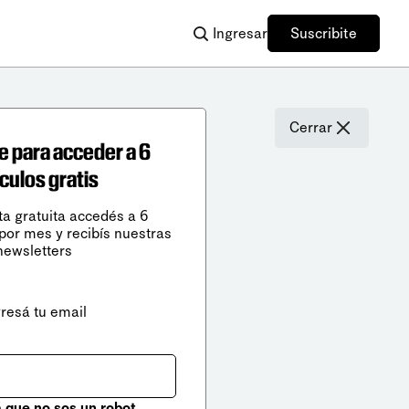
Ingresar
Suscribite
Cerrar
e para acceder a 6
ículos gratis
ta gratuita accedés a 6
 por mes y recibís nuestras
newsletters
gresá tu email
que no sos un robot