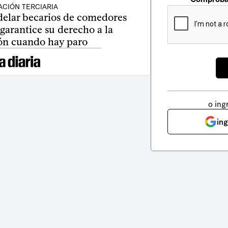
CIÓN TERCIARIA
delar becarios de comedores
garantice su derecho a la
ón cuando hay paro
o ing
in