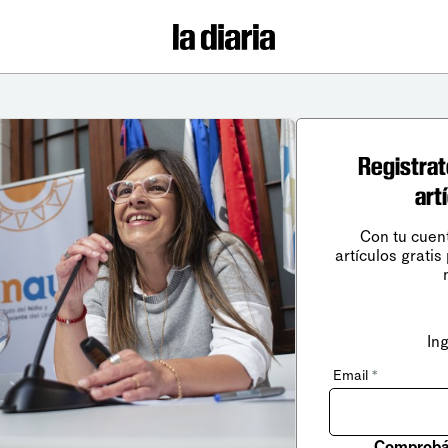
Registrat
art
Con tu cuen
artículos gratis
In
Email
*
Comprobá 