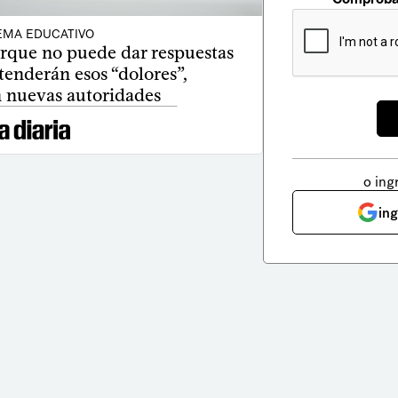
EMA EDUCATIVO
rque no puede dar respuestas
atenderán esos “dolores”,
 nuevas autoridades
o ing
in