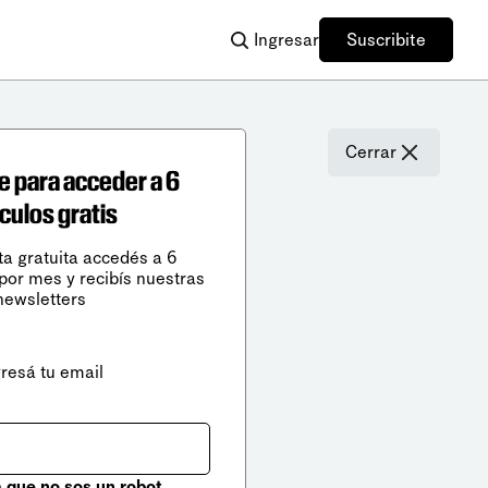
Ingresar
Suscribite
Cerrar
e para acceder a 6
ículos gratis
ta gratuita accedés a 6
 por mes y recibís nuestras
newsletters
gresá tu email
que no sos un robot