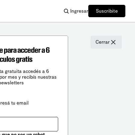
Ingresar
Suscribite
Cerrar
e para acceder a 6
ículos gratis
ta gratuita accedés a 6
 por mes y recibís nuestras
newsletters
gresá tu email
que no sos un robot