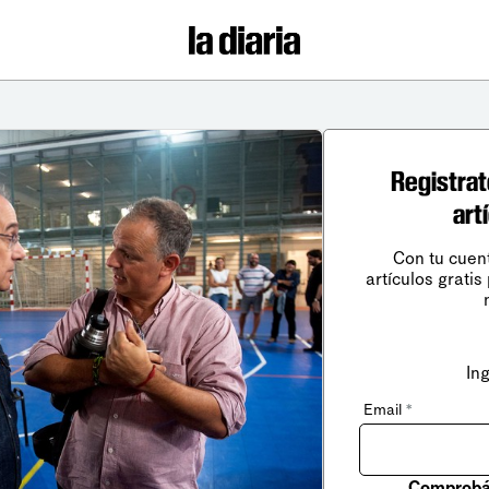
Registrat
art
Con tu cuen
artículos gratis
In
Email
*
Comprobá 