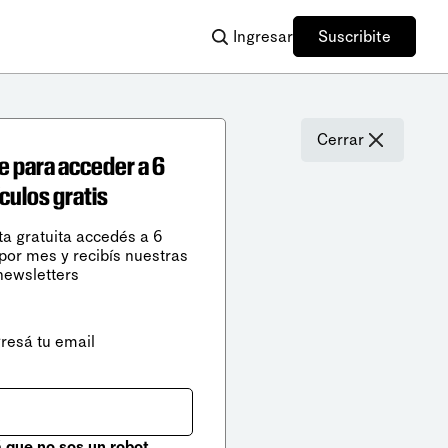
Ingresar
Suscribite
Cerrar
e para acceder a 6
ículos gratis
ta gratuita accedés a 6
 por mes y recibís nuestras
newsletters
gresá tu email
que no sos un robot